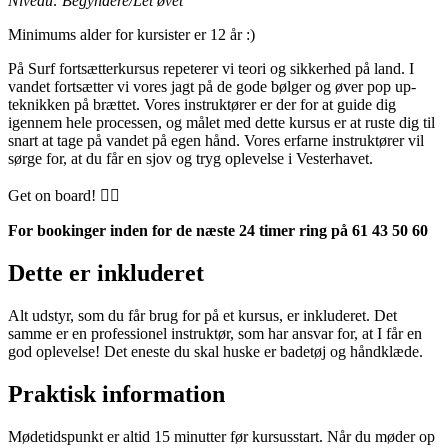
Niveau: Begyndere/Let øvet
Minimums alder for kursister er 12 år :)
På Surf fortsætterkursus repeterer vi teori og sikkerhed på land. I
vandet fortsætter vi vores jagt på de gode bølger og øver pop up-
teknikken på brættet. Vores instruktører er der for at guide dig
igennem hele processen, og målet med dette kursus er at ruste dig til
snart at tage på vandet på egen hånd. Vores erfarne instruktører vil
sørge for, at du får en sjov og tryg oplevelse i Vesterhavet.
Get on board! 🏄‍♂️
For bookinger inden for de næste 24 timer ring på 61 43 50 60
Dette er inkluderet
Alt udstyr, som du får brug for på et kursus, er inkluderet. Det
samme er en professionel instruktør, som har ansvar for, at I får en
god oplevelse! Det eneste du skal huske er badetøj og håndklæde.
Praktisk information
Mødetidspunkt er altid 15 minutter før kursusstart. Når du møder op