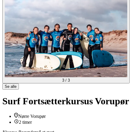
3
/
3
Se alle
Surf Fortsætterkursus Vorupør
Nørre Vorupør
2 timer