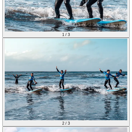
1
/
3
2
/
3