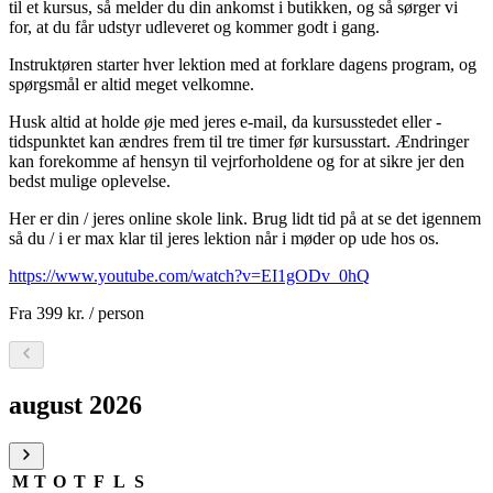
til et kursus, så melder du din ankomst i butikken, og så sørger vi
for, at du får udstyr udleveret og kommer godt i gang.
Instruktøren starter hver lektion med at forklare dagens program, og
spørgsmål er altid meget velkomne.
Husk altid at holde øje med jeres e-mail, da kursusstedet eller -
tidspunktet kan ændres frem til tre timer før kursusstart. Ændringer
kan forekomme af hensyn til vejrforholdene og for at sikre jer den
bedst mulige oplevelse.
Her er din / jeres online skole link. Brug lidt tid på at se det igennem
så du / i er max klar til jeres lektion når i møder op ude hos os.
https://www.youtube.com/watch?v=EI1gODv_0hQ
Fra
399 kr.
/ person
Vælg en dato, august 2026
august 2026
M
T
O
T
F
L
S