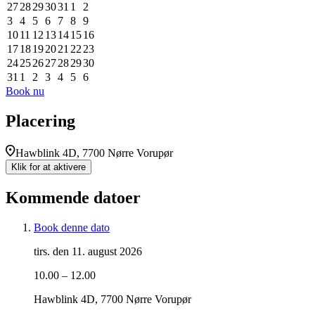
27
28
29
30
31
1
2
3
4
5
6
7
8
9
10
11
12
13
14
15
16
17
18
19
20
21
22
23
24
25
26
27
28
29
30
31
1
2
3
4
5
6
Book nu
Placering
Hawblink 4D, 7700 Nørre Vorupør
Klik for at aktivere
Kommende datoer
Book denne dato
tirs. den 11. august 2026
10.00 – 12.00
Hawblink 4D, 7700 Nørre Vorupør