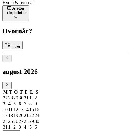
Hvem & hvornår
Billetter
Tilføj billetter
Hvornår?
Filtrer
Vælg en dato, august 2026
august 2026
M
T
O
T
F
L
S
27
28
29
30
31
1
2
3
4
5
6
7
8
9
10
11
12
13
14
15
16
17
18
19
20
21
22
23
24
25
26
27
28
29
30
31
1
2
3
4
5
6