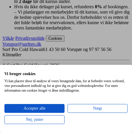
til
2 dage
før dit kursus starter.
Hvis du ikke deltager på kurset, refunderes
0%
af bookingen.
– Vi planlægger en medarbejder til dit kursus, som vil give dig
de bedste oplevelser hos os. Derfor forbeholder vi os retten til
det fulde beløb for reservationen, ellers kunne vi ikke belønne
vores fantastiske medarbejdere.
Vilkår
·
Privatlivspolitik
·
Cookies
Vorupor@surfpro.dk
Surf Pro Cold Hawaii
61 43 50 60 Vorupør og 97 97 56 56
Klitmøller
© Surf Pro Cold Hawaii, 2026
Powered by Understory
Vi bruger cookies
Vi kan placere disse til analyse af vores besøgende data, for at forbedre vores websted,
vise personaliseret indhold og for at give dig en god webstedsoplevelse. For mere
information om cookies bruger vi åbne indstillingerne.
Accepter alle
Nægt
Nej, juster